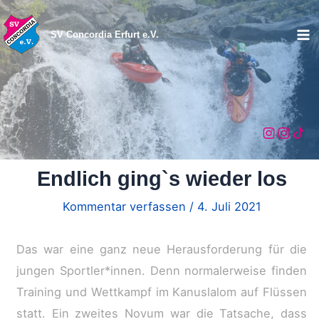
Zum
Inhalt
SV Concordia Erfurt e.V.
Ma
springen
Me
Endlich ging`s wieder los
Kommentar verfassen
/
4. Juli 2021
Das war eine ganz neue Herausforderung für die
jungen Sportler*innen. Denn normalerweise finden
Training und Wettkampf im Kanuslalom auf Flüssen
statt. Ein zweites Novum war die Tatsache, dass