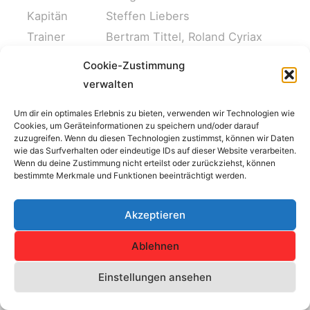
Kapitän
Steffen Liebers
Trainer
Bertram Tittel, Roland Cyriax
Cookie-Zustimmung
verwalten
Um dir ein optimales Erlebnis zu bieten, verwenden wir Technologien wie
Cookies, um Geräteinformationen zu speichern und/oder darauf
Impressum
zuzugreifen. Wenn du diesen Technologien zustimmst, können wir Daten
wie das Surfverhalten oder eindeutige IDs auf dieser Website verarbeiten.
Wenn du deine Zustimmung nicht erteilst oder zurückziehst, können
Copyright © 2026 SV Concordia Erfurt e.V. | Alle Rechte
bestimmte Merkmale und Funktionen beeinträchtigt werden.
vorbehalten.
Akzeptieren
Haftungshinweis: Trotz sorgfältiger inhaltlicher Kontrolle übernehmen
wir keine Haftung für die Inhalte externer Links.
Ablehnen
Für den Inhalt der verlinkten Seiten sind ausschließlich deren
Einstellungen ansehen
Betreiber verantwortlich.