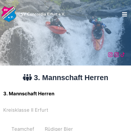
Zum
Inhalt
SV Concordia Erfurt e.V.
Ma
springen
Me
3. Mannschaft Herren
3. Mannschaft Herren
Kreisklasse II Erfurt
Teamchef
Rüdiger Bier