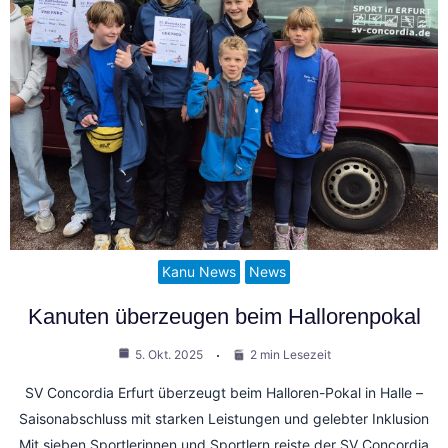
Kanu News
News
Kanuten überzeugen beim Hallorenpokal
5. Okt. 2025
2 min Lesezeit
SV Concordia Erfurt überzeugt beim Halloren-Pokal in Halle –
Saisonabschluss mit starken Leistungen und gelebter Inklusion
Mit sieben Sportlerinnen und Sportlern reiste der SV Concordia