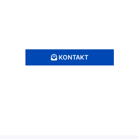
Interesse an einem Probetaining
oder noch Fragen?
Schreib uns doch einfach!
KONTAKT