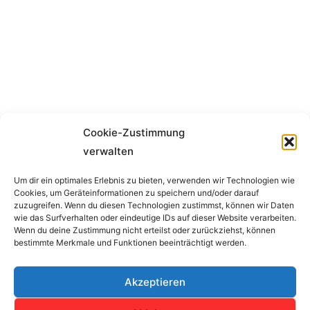
Cookie-Zustimmung
verwalten
Um dir ein optimales Erlebnis zu bieten, verwenden wir Technologien wie
Cookies, um Geräteinformationen zu speichern und/oder darauf
Impressum
zuzugreifen. Wenn du diesen Technologien zustimmst, können wir Daten
wie das Surfverhalten oder eindeutige IDs auf dieser Website verarbeiten.
Wenn du deine Zustimmung nicht erteilst oder zurückziehst, können
Copyright © 2026 SV Concordia Erfurt e.V. | Alle Rechte
bestimmte Merkmale und Funktionen beeinträchtigt werden.
vorbehalten.
Akzeptieren
Haftungshinweis: Trotz sorgfältiger inhaltlicher Kontrolle übernehmen
wir keine Haftung für die Inhalte externer Links.