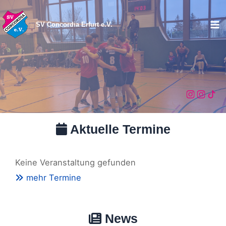
Zum
Inhalt
SV Concordia Erfurt e.V.
Ma
springen
Me
Aktuelle Termine
Keine Veranstaltung gefunden
mehr Termine
News