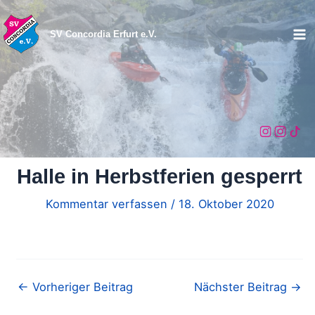
Zum
Inhalt
SV Concordia Erfurt e.V.
Ma
springen
Me
Halle in Herbstferien gesperrt
Kommentar verfassen
/
18. Oktober 2020
←
Vorheriger Beitrag
Nächster Beitrag
→