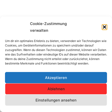
Cookie-Zustimmung
verwalten
Um dir ein optimales Erlebnis zu bieten, verwenden wir Technologien wie
Cookies, um Geräteinformationen zu speichern und/oder darauf
Impressum
zuzugreifen. Wenn du diesen Technologien zustimmst, können wir Daten
wie das Surfverhalten oder eindeutige IDs auf dieser Website verarbeiten.
Wenn du deine Zustimmung nicht erteilst oder zurückziehst, können
Copyright © 2026 SV Concordia Erfurt e.V. | Alle Rechte
bestimmte Merkmale und Funktionen beeinträchtigt werden.
vorbehalten.
Akzeptieren
Haftungshinweis: Trotz sorgfältiger inhaltlicher Kontrolle übernehmen
wir keine Haftung für die Inhalte externer Links.
Ablehnen
Für den Inhalt der verlinkten Seiten sind ausschließlich deren
Einstellungen ansehen
Betreiber verantwortlich.