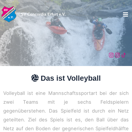
Zum
Inhalt
SV Concordia Erfurt e.V.
Ma
springen
Me
Das ist Volleyball
Volleyball ist eine Mannschaftssportart bei der sich
zwei Teams mit je sechs Feldspielern
gegenüberstehen. Das Spielfeld ist durch ein Netz
geteilten. Ziel des Spiels ist es, den Ball über das
Netz auf den Boden der gegnerischen Spielfeldhälfte