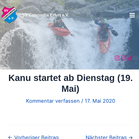
Zum
Inhalt
SV Concordia Erfurt e.V.
Ma
springen
Me
Kanu startet ab Dienstag (19.
Mai)
Kommentar verfassen
/
17. Mai 2020
←
Vorheriger Beitrag
Nächster Beitrag
→