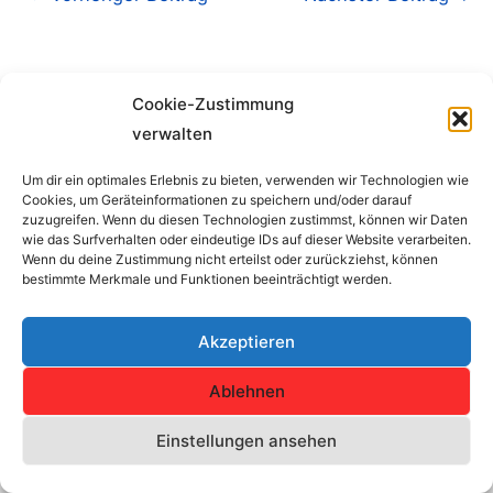
Cookie-Zustimmung
verwalten
Um dir ein optimales Erlebnis zu bieten, verwenden wir Technologien wie
Cookies, um Geräteinformationen zu speichern und/oder darauf
Impressum
zuzugreifen. Wenn du diesen Technologien zustimmst, können wir Daten
wie das Surfverhalten oder eindeutige IDs auf dieser Website verarbeiten.
Wenn du deine Zustimmung nicht erteilst oder zurückziehst, können
Copyright © 2026 SV Concordia Erfurt e.V. | Alle Rechte
bestimmte Merkmale und Funktionen beeinträchtigt werden.
vorbehalten.
Akzeptieren
Haftungshinweis: Trotz sorgfältiger inhaltlicher Kontrolle übernehmen
wir keine Haftung für die Inhalte externer Links.
Ablehnen
Für den Inhalt der verlinkten Seiten sind ausschließlich deren
Einstellungen ansehen
Betreiber verantwortlich.