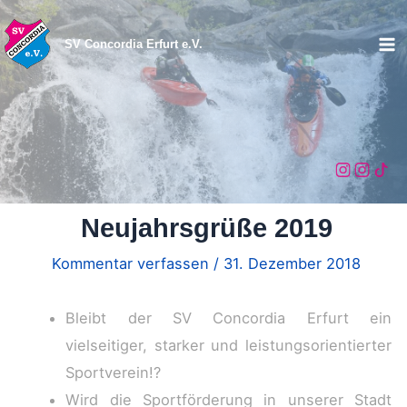
Zum
Inhalt
SV Concordia Erfurt e.V.
Ma
springen
Me
Neujahrsgrüße 2019
Kommentar verfassen
/
31. Dezember 2018
Bleibt der SV Concordia Erfurt ein
vielseitiger, starker und leistungsorientierter
Sportverein!?
Wird die Sportförderung in unserer Stadt