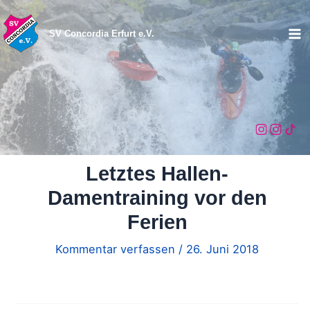
Zum
Inhalt
SV Concordia Erfurt e.V.
Ma
springen
Me
Letztes Hallen-
Damentraining vor den
Ferien
Kommentar verfassen
/
26. Juni 2018