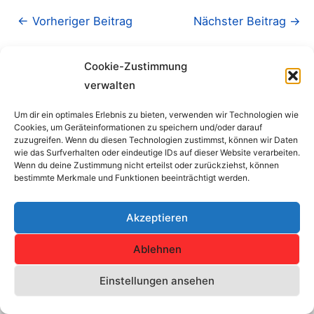
←
Vorheriger Beitrag
Nächster Beitrag
→
Cookie-Zustimmung
verwalten
Um dir ein optimales Erlebnis zu bieten, verwenden wir Technologien wie
Cookies, um Geräteinformationen zu speichern und/oder darauf
Impressum
zuzugreifen. Wenn du diesen Technologien zustimmst, können wir Daten
wie das Surfverhalten oder eindeutige IDs auf dieser Website verarbeiten.
Wenn du deine Zustimmung nicht erteilst oder zurückziehst, können
Copyright © 2026 SV Concordia Erfurt e.V. | Alle Rechte
bestimmte Merkmale und Funktionen beeinträchtigt werden.
vorbehalten.
Akzeptieren
Haftungshinweis: Trotz sorgfältiger inhaltlicher Kontrolle übernehmen
wir keine Haftung für die Inhalte externer Links.
Ablehnen
Für den Inhalt der verlinkten Seiten sind ausschließlich deren
Einstellungen ansehen
Betreiber verantwortlich.