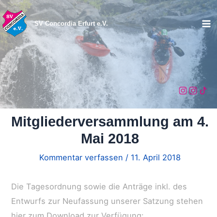
Zum
Inhalt
SV Concordia Erfurt e.V.
Ma
springen
Me
Mitgliederversammlung am 4.
Mai 2018
Kommentar verfassen
/
11. April 2018
Die Tagesordnung sowie die Anträge inkl. des
Entwurfs zur Neufassung unserer Satzung stehen
hier zum Download zur Verfügung: