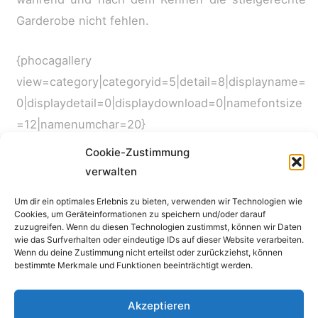
Garderobe nicht fehlen.
{phocagallery
view=category|categoryid=5|detail=8|displayname=
0|displaydetail=0|displaydownload=0|namefontsize
=12|namenumchar=20}
Cookie-Zustimmung
verwalten
←
Vorheriger Beitrag
Nächster Beitrag
→
Um dir ein optimales Erlebnis zu bieten, verwenden wir Technologien wie
Cookies, um Geräteinformationen zu speichern und/oder darauf
Impressum
zuzugreifen. Wenn du diesen Technologien zustimmst, können wir Daten
wie das Surfverhalten oder eindeutige IDs auf dieser Website verarbeiten.
Wenn du deine Zustimmung nicht erteilst oder zurückziehst, können
Copyright © 2026 SV Concordia Erfurt e.V. | Alle Rechte
bestimmte Merkmale und Funktionen beeinträchtigt werden.
vorbehalten.
Akzeptieren
Haftungshinweis: Trotz sorgfältiger inhaltlicher Kontrolle übernehmen