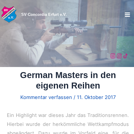
Zum
Inhalt
SV Concordia Erfurt e.V.
Ma
springen
Me
German Masters in den
eigenen Reihen
Kommentar verfassen
/
11. Oktober 2017
Ein Highlight war dieses Jahr das Traditionsrennen.
Hierbei wurde der herkömmliche Wettkampfmodus
abgeändert. Dazu wurde im Vorfeld eine, für die