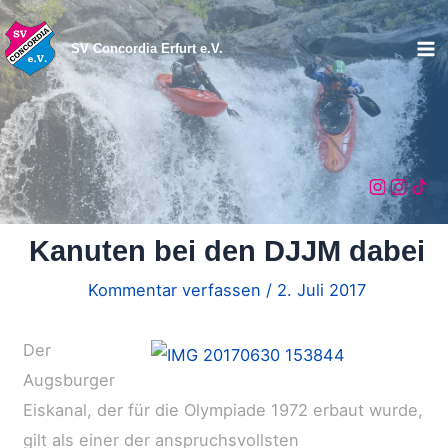
Zum
Inhalt
SV Concordia Erfurt e.V.
Ma
springen
Me
Kanuten bei den DJJM dabei
Kommentar verfassen
/
2. Juli 2017
Der
Augsburger
Eiskanal, der für die Olympiade 1972 erbaut wurde,
gilt als einer der anspruchsvollsten