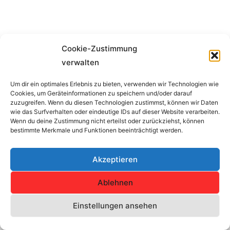
Cookie-Zustimmung
verwalten
Um dir ein optimales Erlebnis zu bieten, verwenden wir Technologien wie
Cookies, um Geräteinformationen zu speichern und/oder darauf
Impressum
zuzugreifen. Wenn du diesen Technologien zustimmst, können wir Daten
wie das Surfverhalten oder eindeutige IDs auf dieser Website verarbeiten.
Wenn du deine Zustimmung nicht erteilst oder zurückziehst, können
Copyright © 2026 SV Concordia Erfurt e.V. | Alle Rechte
bestimmte Merkmale und Funktionen beeinträchtigt werden.
vorbehalten.
Akzeptieren
Haftungshinweis: Trotz sorgfältiger inhaltlicher Kontrolle übernehmen
wir keine Haftung für die Inhalte externer Links.
Ablehnen
Für den Inhalt der verlinkten Seiten sind ausschließlich deren
Einstellungen ansehen
Betreiber verantwortlich.