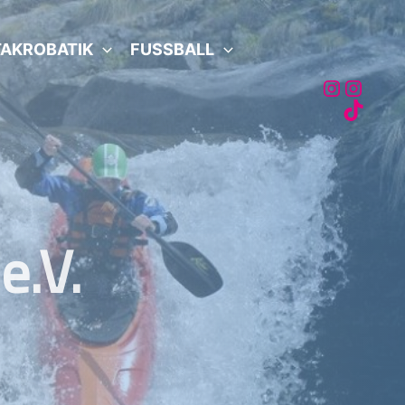
AKROBATIK
FUSSBALL
Akro
Fussb
Fussb
e.V.
e.V.