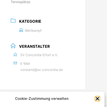
Tennisplätze.
KATEGORIE
Wettkampf
VERANSTALTER
SV Concordia Erfurt e.V.
E-Mail
vorstand@sv-concordia.de
Cookie-Zustimmung verwalten