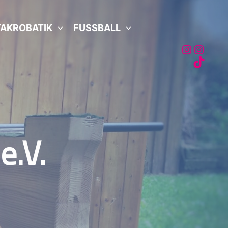
AKROBATIK
FUSSBALL
Akro
Fussb
Fussb
e.V.