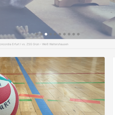
ncordia Erfurt I vs. ZSG Grün – Weiß Waltershausen