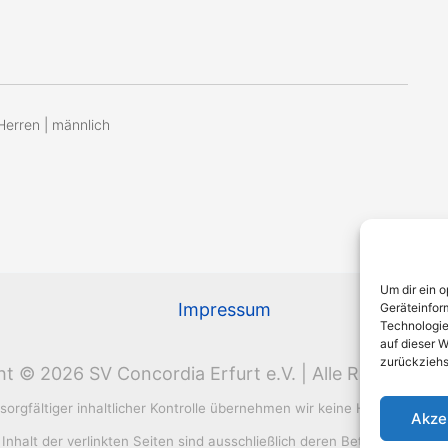
Herren | männlich
Um dir ein 
Impressum
Geräteinfor
Technologie
auf dieser W
zurückziehs
t © 2026 SV Concordia Erfurt e.V. | Alle Rechte vor
orgfältiger inhaltlicher Kontrolle übernehmen wir keine Haftung für di
Akze
Inhalt der verlinkten Seiten sind ausschließlich deren Betreiber verant