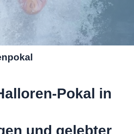
enpokal
alloren-Pokal in
gen und gelebter