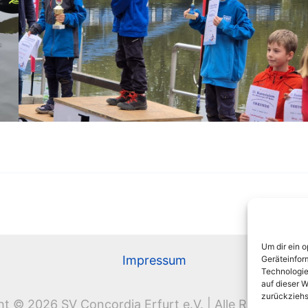
Um dir ein 
Impressum
Geräteinfor
Technologie
auf dieser W
zurückziehs
t © 2026 SV Concordia Erfurt e.V. | Alle Rechte vor