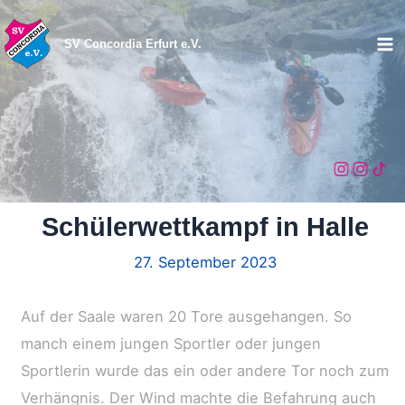
Zum
Inhalt
SV Concordia Erfurt e.V.
Ma
springen
Me
Schülerwettkampf in Halle
27. September 2023
Auf der Saale waren 20 Tore ausgehangen. So
manch einem jungen Sportler oder jungen
Sportlerin wurde das ein oder andere Tor noch zum
Verhängnis. Der Wind machte die Befahrung auch