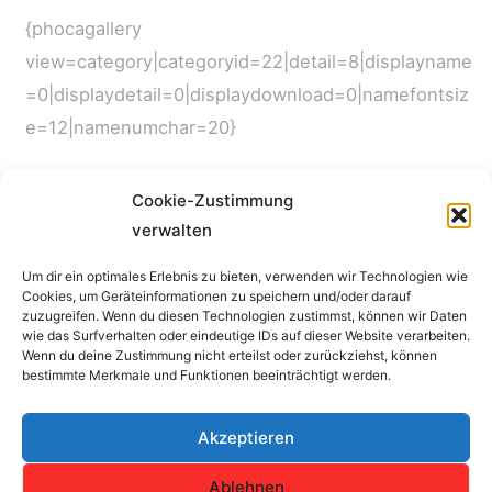
{phocagallery
view=category|categoryid=22|detail=8|displayname
=0|displaydetail=0|displaydownload=0|namefontsiz
e=12|namenumchar=20}
Cookie-Zustimmung
verwalten
←
Vorheriger Beitrag
Nächster Beitrag
→
Um dir ein optimales Erlebnis zu bieten, verwenden wir Technologien wie
Cookies, um Geräteinformationen zu speichern und/oder darauf
Impressum
zuzugreifen. Wenn du diesen Technologien zustimmst, können wir Daten
wie das Surfverhalten oder eindeutige IDs auf dieser Website verarbeiten.
Wenn du deine Zustimmung nicht erteilst oder zurückziehst, können
Copyright © 2026 SV Concordia Erfurt e.V. | Alle Rechte
bestimmte Merkmale und Funktionen beeinträchtigt werden.
vorbehalten.
Akzeptieren
Haftungshinweis: Trotz sorgfältiger inhaltlicher Kontrolle übernehmen
wir keine Haftung für die Inhalte externer Links.
Ablehnen