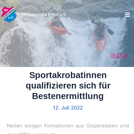
Zum
Inhalt
SV Concordia Erfurt e.V.
Ma
springen
Me
Sportakrobatinnen
qualifizieren sich für
Bestenermittlung
12. Juli 2022
Neben einigen Formationen aus Gispersleben und