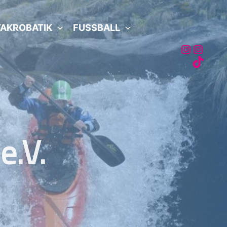
AKROBATIK
FUSSBALL
Akro
Fussb
Fussb
e.V.
e.V.