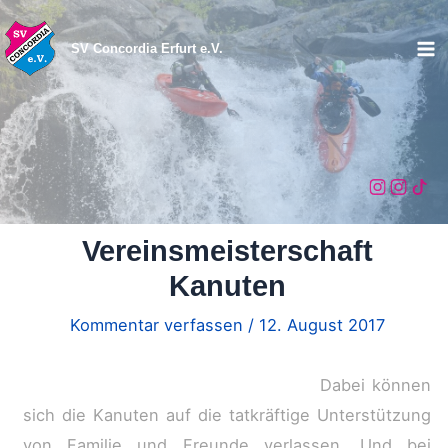
Zum
Inhalt
SV Concordia Erfurt e.V.
Ma
springen
Me
Vereinsmeisterschaft
Kanuten
Kommentar verfassen
/
12. August 2017
Dabei können
sich die Kanuten auf die tatkräftige Unterstützung
von Familie und Freunde verlassen. Und bei